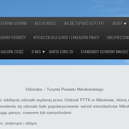
STRONA GŁÓWNA
AKTUALNOŚCI
JAK SIĘ ZAPISAĆ DO PTTK?
RAJDY
BIURO PODRÓŻY
WYCIECZKI DLA SZKÓŁ I ZAKŁADÓW PRACY
UBEZPIECZENI
GALERIA ZDJĘĆ
O NAS
KARTA EURO 26
STANDARDY OCHRONY MAŁOLE
Odznaka – Turysta Powiatu Mikołowskiego
 zdobycia odznaki wydanej przez Oddział PTTK w Mikołowie, której 
nowienia tej odznaki było popularyzowanie wśród mieszkańców Mikoło
ując pieszo, rowerem lub samochodem.
m, srebrnym i złotym