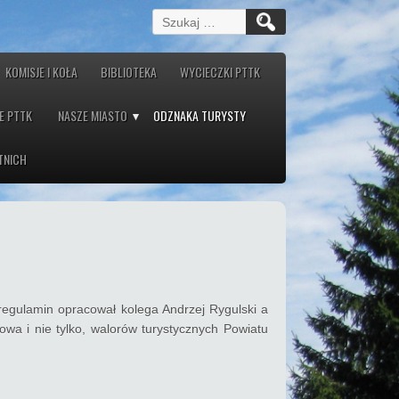
Szukaj:
KOMISJE I KOŁA
BIBLIOTEKA
WYCIECZKI PTTK
E PTTK
NASZE MIASTO
ODZNAKA TURYSTY
TNICH
regulamin opracował kolega Andrzej Rygulski a
wa i nie tylko, walorów turystycznych Powiatu